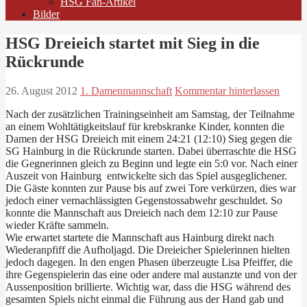
HSG Fan-Artikel
Bilder
HSG Dreieich startet mit Sieg in die
Rückrunde
26. August 2012
1. Damenmannschaft
Kommentar hinterlassen
Nach der zusätzlichen Trainingseinheit am Samstag, der Teilnahme
an einem Wohltätigkeitslauf für krebskranke Kinder, konnten die
Damen der HSG Dreieich mit einem 24:21 (12:10) Sieg gegen die
SG Hainburg in die Rückrunde starten. Dabei überraschte die HSG
die Gegnerinnen gleich zu Beginn und legte ein 5:0 vor. Nach einer
Auszeit von Hainburg entwickelte sich das Spiel ausgeglichener.
Die Gäste konnten zur Pause bis auf zwei Tore verkürzen, dies war
jedoch einer vernachlässigten Gegenstossabwehr geschuldet. So
konnte die Mannschaft aus Dreieich nach dem 12:10 zur Pause
wieder Kräfte sammeln.
Wie erwartet startete die Mannschaft aus Hainburg direkt nach
Wiederanpfiff die Aufholjagd. Die Dreieicher Spielerinnen hielten
jedoch dagegen. In den engen Phasen überzeugte Lisa Pfeiffer, die
ihre Gegenspielerin das eine oder andere mal austanzte und von der
Aussenposition brillierte. Wichtig war, dass die HSG während des
gesamten Spiels nicht einmal die Führung aus der Hand gab und