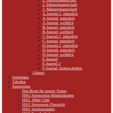
2. Damenmannschaft
2. Männermannschaft
3. Männermannschaft
A-Jugend 2, männlich
A-Jugend, männlich
A-Jugend, weiblich
B-Jugend, männlich
B-Jugend, weiblich
C-Jugend 2, männlich
C-Jugend, männlich
D-Jugend 2, männlich
D-Jugend, männlich
D-Jugend, weiblich
E-Jugend
E-Jugend 2
F-Jugend, fortgeschritten
Allstars
Spielpläne
Tabellen
Sponsoring
Das Beste für unsere Teams
HSG Sponsoring-Möglichkeiten
HSG 100er Club
HSG Sponsoren Übersicht
HSG Sportausstatter