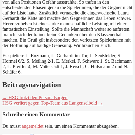
von allen Positionen Gefahr ausstrahlte. So trafen in den
entscheidenden Phasen genau die Spielerinnen, die der Gegner nicht
auf der Liste hatte. Zusätzlich vernagelte die eingewechselte Laura
Gerhardt die Kiste und machte den Gegnerinnen das Leben schwer.
Hervorzuheben ist eine starke mannschaftliche Leistung mit einer
fantastischen Einstellung. Sollte die Mannschaft weiter so auftreten,
braucht sich der trainer keine Gedanken über den Klassenerhalt
machen. Ein Gruß gilt insbesondere den verletzten Spielerinnen mit
der Hoffnung auf baldige Genesung. Wir brauchen Euch.
Es spielten: L. Enzmann, L. Gerhardt im Tor, L. Senßfelder, S.
Hormel 6/2, S. Meiling 2/1, E. Merkel, F. Schwarz 1, St. Bachmann
2, L. Pfeiffer 4, M. Mittelstädt 1, J. Reisch, C. Hülsmann 2 und N.
Schäfer 6.
Beitragsnavigation
← HSG trotzt den Personalsorgen
HSG verliert gegen Top-Team aus Langenselbold →
Schreibe einen Kommentar
Du musst
angemeldet
sein, um einen Kommentar abzugeben.