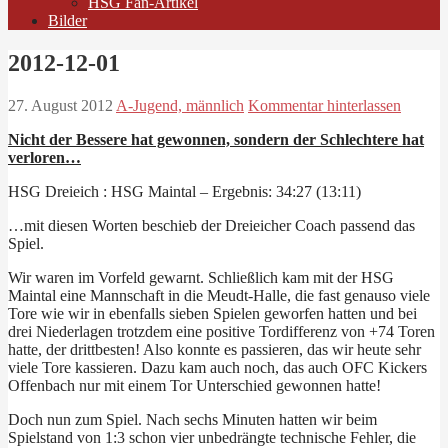
HSG Fan-Artikel
Bilder
2012-12-01
27. August 2012
A-Jugend, männlich
Kommentar hinterlassen
Nicht der Bessere hat gewonnen, sondern der Schlechtere hat
verloren…
HSG Dreieich : HSG Maintal – Ergebnis: 34:27 (13:11)
…mit diesen Worten beschieb der Dreieicher Coach passend das
Spiel.
Wir waren im Vorfeld gewarnt. Schließlich kam mit der HSG
Maintal eine Mannschaft in die Meudt-Halle, die fast genauso viele
Tore wie wir in ebenfalls sieben Spielen geworfen hatten und bei
drei Niederlagen trotzdem eine positive Tordifferenz von +74 Toren
hatte, der drittbesten! Also konnte es passieren, das wir heute sehr
viele Tore kassieren. Dazu kam auch noch, das auch OFC Kickers
Offenbach nur mit einem Tor Unterschied gewonnen hatte!
Doch nun zum Spiel. Nach sechs Minuten hatten wir beim
Spielstand von 1:3 schon vier unbedrängte technische Fehler, die