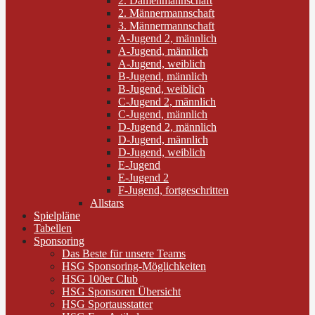
2. Damenmannschaft
2. Männermannschaft
3. Männermannschaft
A-Jugend 2, männlich
A-Jugend, männlich
A-Jugend, weiblich
B-Jugend, männlich
B-Jugend, weiblich
C-Jugend 2, männlich
C-Jugend, männlich
D-Jugend 2, männlich
D-Jugend, männlich
D-Jugend, weiblich
E-Jugend
E-Jugend 2
F-Jugend, fortgeschritten
Allstars
Spielpläne
Tabellen
Sponsoring
Das Beste für unsere Teams
HSG Sponsoring-Möglichkeiten
HSG 100er Club
HSG Sponsoren Übersicht
HSG Sportausstatter