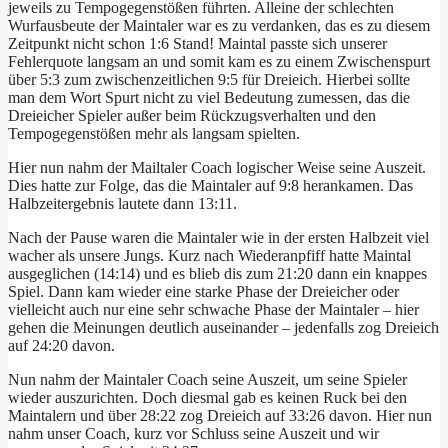
jeweils zu Tempogegenstößen führten. Alleine der schlechten
Wurfausbeute der Maintaler war es zu verdanken, das es zu diesem
Zeitpunkt nicht schon 1:6 Stand! Maintal passte sich unserer
Fehlerquote langsam an und somit kam es zu einem Zwischenspurt
über 5:3 zum zwischenzeitlichen 9:5 für Dreieich. Hierbei sollte
man dem Wort Spurt nicht zu viel Bedeutung zumessen, das die
Dreieicher Spieler außer beim Rückzugsverhalten und den
Tempogegenstößen mehr als langsam spielten.
Hier nun nahm der Mailtaler Coach logischer Weise seine Auszeit.
Dies hatte zur Folge, das die Maintaler auf 9:8 herankamen. Das
Halbzeitergebnis lautete dann 13:11.
Nach der Pause waren die Maintaler wie in der ersten Halbzeit viel
wacher als unsere Jungs. Kurz nach Wiederanpfiff hatte Maintal
ausgeglichen (14:14) und es blieb dis zum 21:20 dann ein knappes
Spiel. Dann kam wieder eine starke Phase der Dreieicher oder
vielleicht auch nur eine sehr schwache Phase der Maintaler – hier
gehen die Meinungen deutlich auseinander – jedenfalls zog Dreieich
auf 24:20 davon.
Nun nahm der Maintaler Coach seine Auszeit, um seine Spieler
wieder auszurichten. Doch diesmal gab es keinen Ruck bei den
Maintalern und über 28:22 zog Dreieich auf 33:26 davon. Hier nun
nahm unser Coach, kurz vor Schluss seine Auszeit und wir