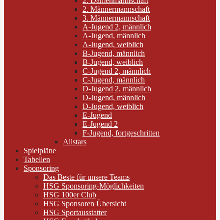
2. Damenmannschaft
2. Männermannschaft
3. Männermannschaft
A-Jugend 2, männlich
A-Jugend, männlich
A-Jugend, weiblich
B-Jugend, männlich
B-Jugend, weiblich
C-Jugend 2, männlich
C-Jugend, männlich
D-Jugend 2, männlich
D-Jugend, männlich
D-Jugend, weiblich
E-Jugend
E-Jugend 2
F-Jugend, fortgeschritten
Allstars
Spielpläne
Tabellen
Sponsoring
Das Beste für unsere Teams
HSG Sponsoring-Möglichkeiten
HSG 100er Club
HSG Sponsoren Übersicht
HSG Sportausstatter