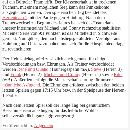
auf ein Bürgeler Team trifft. Der Klassenerhalt ist in trockenen
Tüchern, mit einem möglichen Sieg kann das Punktekonto
ausgeglichen werden. Den spielerischen Tag beendet das
Herrenteam 1
mit der Partie gegen Hainburg. Nach dem
Trainerwechsel zu Beginn des Jahres hat sich das Team dank
unserer Interimstrainer Michael und Conny rechtzeitig stabilisiert.
Mit einer Serie von 9:1 Punkten ist das Mittelfeld in Sichtweite
gerückt. Nun gilt es, den noch abstiegsgefährdeten Verfolger aus
Hainburg auf Distanz zu halten und sich für die Hinspielniederlage
zu revanchieren.
Der Heimspieltag wird zusätzlich auch genutzt für einige
Verabschiedungen bzw. Ehrungen. Als Trainer verabschiedet
werden
René und Oualid
(Trainergespann mA),
Steve
(Herren 3)
und
Frank
(Herren 2),
Michael und Conny
(Herren 1) sowie
Rike
(wB). Außerdem erfolgt die Meisterschaftsehrung für unsere
männliche A-Jugend
. Die Ehrungen erfolgen zwischen den beiden
letzten Spielen gegen 17:15 Uhr bzw. in der Spielpause der Herren-
1-Partie.
Nach dem letzten Spiel soll der lange Tag bei gemütlichem
Beisammensein ausklingen, für das leibliche Wohl ist
selbstverständlich ganztägig vorgesorgt.
Veröffentlicht in:
Allgemein