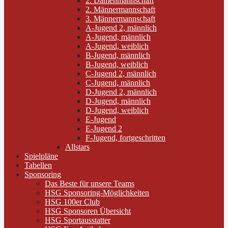
2. Damenmannschaft
2. Männermannschaft
3. Männermannschaft
A-Jugend 2, männlich
A-Jugend, männlich
A-Jugend, weiblich
B-Jugend, männlich
B-Jugend, weiblich
C-Jugend 2, männlich
C-Jugend, männlich
D-Jugend 2, männlich
D-Jugend, männlich
D-Jugend, weiblich
E-Jugend
E-Jugend 2
F-Jugend, fortgeschritten
Allstars
Spielpläne
Tabellen
Sponsoring
Das Beste für unsere Teams
HSG Sponsoring-Möglichkeiten
HSG 100er Club
HSG Sponsoren Übersicht
HSG Sportausstatter