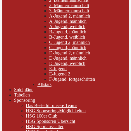
2. Damenmannschaft
2. Männermannschaft
3. Männermannschaft
A-Jugend 2, männlich
A-Jugend, männlich
A-Jugend, weiblich
B-Jugend, männlich
B-Jugend, weiblich
C-Jugend 2, männlich
C-Jugend, männlich
D-Jugend 2, männlich
D-Jugend, männlich
D-Jugend, weiblich
E-Jugend
E-Jugend 2
F-Jugend, fortgeschritten
Allstars
Spielpläne
Tabellen
Sponsoring
Das Beste für unsere Teams
HSG Sponsoring-Möglichkeiten
HSG 100er Club
HSG Sponsoren Übersicht
HSG Sportausstatter