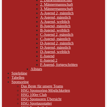
2. Damenmannschaft
2. Männermannschaft
3. Männermannschaft
A-Jugend 2, männlich
A-Jugend, männlich
A-Jugend, weiblich
B-Jugend, männlich
B-Jugend, weiblich
C-Jugend 2, männlich
C-Jugend, männlich
D-Jugend 2, männlich
D-Jugend, männlich
D-Jugend, weiblich
E-Jugend
E-Jugend 2
F-Jugend, fortgeschritten
Allstars
Spielpläne
Tabellen
Sponsoring
Das Beste für unsere Teams
HSG Sponsoring-Möglichkeiten
HSG 100er Club
HSG Sponsoren Übersicht
HSG Sportausstatter