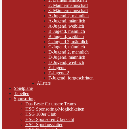
2. Damenmannschaft
2. Männermannschaft
3. Männermannschaft
A-Jugend 2, männlich
A-Jugend, männlich
A-Jugend, weiblich
B-Jugend, männlich
B-Jugend, weiblich
C-Jugend 2, männlich
C-Jugend, männlich
D-Jugend 2, männlich
D-Jugend, männlich
D-Jugend, weiblich
E-Jugend
E-Jugend 2
F-Jugend, fortgeschritten
Allstars
Spielpläne
Tabellen
Sponsoring
Das Beste für unsere Teams
HSG Sponsoring-Möglichkeiten
HSG 100er Club
HSG Sponsoren Übersicht
HSG Sportausstatter