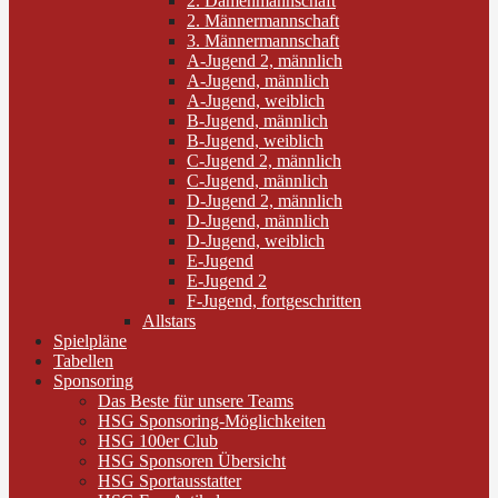
2. Damenmannschaft
2. Männermannschaft
3. Männermannschaft
A-Jugend 2, männlich
A-Jugend, männlich
A-Jugend, weiblich
B-Jugend, männlich
B-Jugend, weiblich
C-Jugend 2, männlich
C-Jugend, männlich
D-Jugend 2, männlich
D-Jugend, männlich
D-Jugend, weiblich
E-Jugend
E-Jugend 2
F-Jugend, fortgeschritten
Allstars
Spielpläne
Tabellen
Sponsoring
Das Beste für unsere Teams
HSG Sponsoring-Möglichkeiten
HSG 100er Club
HSG Sponsoren Übersicht
HSG Sportausstatter