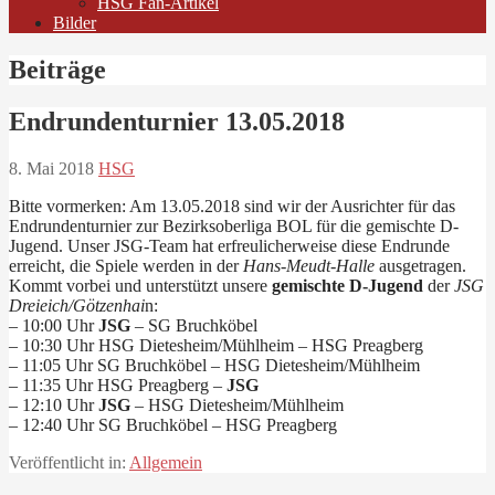
HSG Fan-Artikel
Bilder
Beiträge
Endrundenturnier 13.05.2018
8. Mai 2018
HSG
Bitte vormerken: Am 13.05.2018 sind wir der Ausrichter für das
Endrundenturnier zur Bezirksoberliga BOL für die gemischte D-
Jugend. Unser JSG-Team hat erfreulicherweise diese Endrunde
erreicht, die Spiele werden in der
Hans-Meudt-Halle
ausgetragen.
Kommt vorbei und unterstützt unsere
gemischte D-Jugend
der
JSG
Dreieich/Götzenhai
n:
– 10:00 Uhr
JSG
– SG Bruchköbel
– 10:30 Uhr HSG Dietesheim/Mühlheim – HSG Preagberg
– 11:05 Uhr SG Bruchköbel – HSG Dietesheim/Mühlheim
– 11:35 Uhr HSG Preagberg –
JSG
– 12:10 Uhr
JSG
– HSG Dietesheim/Mühlheim
– 12:40 Uhr SG Bruchköbel – HSG Preagberg
Veröffentlicht in:
Allgemein