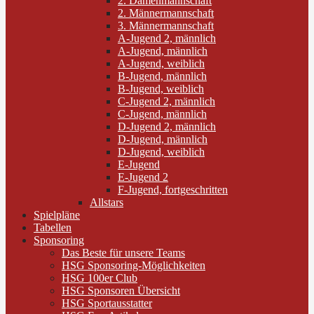
2. Damenmannschaft
2. Männermannschaft
3. Männermannschaft
A-Jugend 2, männlich
A-Jugend, männlich
A-Jugend, weiblich
B-Jugend, männlich
B-Jugend, weiblich
C-Jugend 2, männlich
C-Jugend, männlich
D-Jugend 2, männlich
D-Jugend, männlich
D-Jugend, weiblich
E-Jugend
E-Jugend 2
F-Jugend, fortgeschritten
Allstars
Spielpläne
Tabellen
Sponsoring
Das Beste für unsere Teams
HSG Sponsoring-Möglichkeiten
HSG 100er Club
HSG Sponsoren Übersicht
HSG Sportausstatter