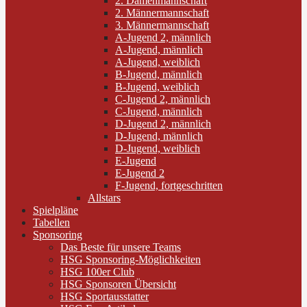
2. Damenmannschaft
2. Männermannschaft
3. Männermannschaft
A-Jugend 2, männlich
A-Jugend, männlich
A-Jugend, weiblich
B-Jugend, männlich
B-Jugend, weiblich
C-Jugend 2, männlich
C-Jugend, männlich
D-Jugend 2, männlich
D-Jugend, männlich
D-Jugend, weiblich
E-Jugend
E-Jugend 2
F-Jugend, fortgeschritten
Allstars
Spielpläne
Tabellen
Sponsoring
Das Beste für unsere Teams
HSG Sponsoring-Möglichkeiten
HSG 100er Club
HSG Sponsoren Übersicht
HSG Sportausstatter