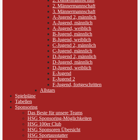
2. Damenmannschaft
2. Männermannschaft
3. Männermannschaft
A-Jugend 2, männlich
A-Jugend, männlich
A-Jugend, weiblich
B-Jugend, männlich
B-Jugend, weiblich
C-Jugend 2, männlich
C-Jugend, männlich
D-Jugend 2, männlich
D-Jugend, männlich
D-Jugend, weiblich
E-Jugend
E-Jugend 2
F-Jugend, fortgeschritten
Allstars
Spielpläne
Tabellen
Sponsoring
Das Beste für unsere Teams
HSG Sponsoring-Möglichkeiten
HSG 100er Club
HSG Sponsoren Übersicht
HSG Sportausstatter