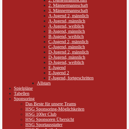
2. Damenmannschaft
2. Männermannschaft
3. Männermannschaft
A-Jugend 2, männlich
A-Jugend, männlich
A-Jugend, weiblich
B-Jugend, männlich
B-Jugend, weiblich
C-Jugend 2, männlich
C-Jugend, männlich
D-Jugend 2, männlich
D-Jugend, männlich
D-Jugend, weiblich
E-Jugend
E-Jugend 2
F-Jugend, fortgeschritten
Allstars
Spielpläne
Tabellen
Sponsoring
Das Beste für unsere Teams
HSG Sponsoring-Möglichkeiten
HSG 100er Club
HSG Sponsoren Übersicht
HSG Sportausstatter