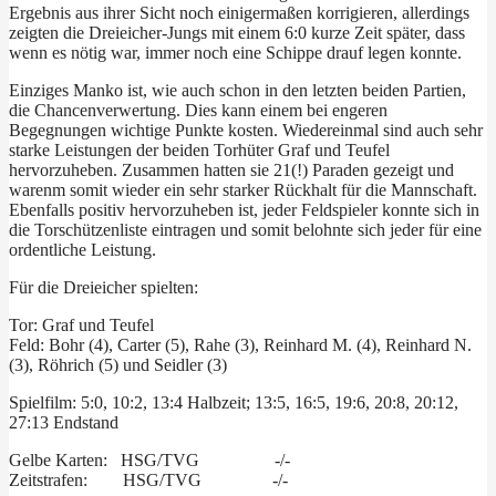
Ergebnis aus ihrer Sicht noch einigermaßen korrigieren, allerdings
zeigten die Dreieicher-Jungs mit einem 6:0 kurze Zeit später, dass
wenn es nötig war, immer noch eine Schippe drauf legen konnte.
Einziges Manko ist, wie auch schon in den letzten beiden Partien,
die Chancenverwertung. Dies kann einem bei engeren
Begegnungen wichtige Punkte kosten. Wiedereinmal sind auch sehr
starke Leistungen der beiden Torhüter Graf und Teufel
hervorzuheben. Zusammen hatten sie 21(!) Paraden gezeigt und
warenm somit wieder ein sehr starker Rückhalt für die Mannschaft.
Ebenfalls positiv hervorzuheben ist, jeder Feldspieler konnte sich in
die Torschützenliste eintragen und somit belohnte sich jeder für eine
ordentliche Leistung.
Für die Dreieicher spielten:
Tor: Graf und Teufel
Feld: Bohr (4), Carter (5), Rahe (3), Reinhard M. (4), Reinhard N.
(3), Röhrich (5) und Seidler (3)
Spielfilm: 5:0, 10:2, 13:4 Halbzeit; 13:5, 16:5, 19:6, 20:8, 20:12,
27:13 Endstand
Gelbe Karten: HSG/TVG -/-
Zeitstrafen: HSG/TVG -/-