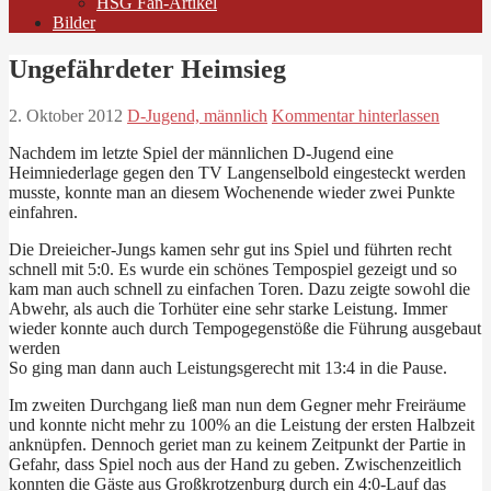
HSG Fan-Artikel
Bilder
Ungefährdeter Heimsieg
2. Oktober 2012
D-Jugend, männlich
Kommentar hinterlassen
Nachdem im letzte Spiel der männlichen D-Jugend eine
Heimniederlage gegen den TV Langenselbold eingesteckt werden
musste, konnte man an diesem Wochenende wieder zwei Punkte
einfahren.
Die Dreieicher-Jungs kamen sehr gut ins Spiel und führten recht
schnell mit 5:0. Es wurde ein schönes Tempospiel gezeigt und so
kam man auch schnell zu einfachen Toren. Dazu zeigte sowohl die
Abwehr, als auch die Torhüter eine sehr starke Leistung. Immer
wieder konnte auch durch Tempogegenstöße die Führung ausgebaut
werden
So ging man dann auch Leistungsgerecht mit 13:4 in die Pause.
Im zweiten Durchgang ließ man nun dem Gegner mehr Freiräume
und konnte nicht mehr zu 100% an die Leistung der ersten Halbzeit
anknüpfen. Dennoch geriet man zu keinem Zeitpunkt der Partie in
Gefahr, dass Spiel noch aus der Hand zu geben. Zwischenzeitlich
konnten die Gäste aus Großkrotzenburg durch ein 4:0-Lauf das