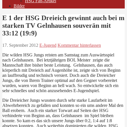
HSG Fan-Artikel
Bilder
E 1 der HSG Dreieich gewinnt auch bei m
starken TV Gelnhausen souverän mit
33:12 (19:9)
17. September 2012
E-Jugend
Kommentar hinterlassen
Die wilden HSG Jungs reisten am Samstag zum Auswärtsspiel
nach Gelnhausen. Bei letztjährigen BOL Meister zeigte die
Mannschaft ihre bisher beste Leistung. Gelnhausen, das auch
körperlich mit Dreieich auf Augenhöhe ist, zeigte sich von Beginn
an lauffreudig und technisch versiert. Doch auch die Dreieicher
Jungs, die von Ihrem Trainer optimal auf den Gegner vorbereitet
wurden, waren von Beginn an hell wach. So entwickelte sich ein
sehr schnelles und schön anzusehendes E-Jugendspiel.
Die Dreieicher Jungs wussten durch sehr starke Laufarbeit im
Abwehrbereich zu gefallen und konnten so ein ums andere Mal den
Ball erobern. Auch ein starker Torwart auf Seiten der HSG
verhinderte von Beginn an, dass Gelnhausen im Spiel bleiben
konnte. So kam es das sich unsere Jungs über 0:2, 1:4 auf 1:8
absetzen konnten. Auch weiterhin dominierten die wilden HSG