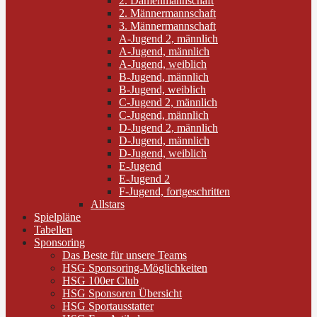
2. Damenmannschaft
2. Männermannschaft
3. Männermannschaft
A-Jugend 2, männlich
A-Jugend, männlich
A-Jugend, weiblich
B-Jugend, männlich
B-Jugend, weiblich
C-Jugend 2, männlich
C-Jugend, männlich
D-Jugend 2, männlich
D-Jugend, männlich
D-Jugend, weiblich
E-Jugend
E-Jugend 2
F-Jugend, fortgeschritten
Allstars
Spielpläne
Tabellen
Sponsoring
Das Beste für unsere Teams
HSG Sponsoring-Möglichkeiten
HSG 100er Club
HSG Sponsoren Übersicht
HSG Sportausstatter