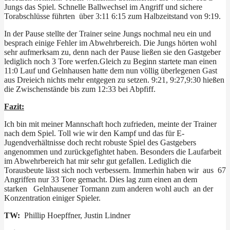
Jungs das Spiel. Schnelle Ballwechsel im Angriff und sichere
Torabschlüsse führten über 3:11 6:15 zum Halbzeitstand von 9:19.
In der Pause stellte der Trainer seine Jungs nochmal neu ein und
besprach einige Fehler im Abwehrbereich. Die Jungs hörten wohl
sehr aufmerksam zu, denn nach der Pause ließen sie den Gastgeber
lediglich noch 3 Tore werfen.Gleich zu Beginn startete man einen
11:0 Lauf und Gelnhausen hatte dem nun völlig überlegenen Gast
aus Dreieich nichts mehr entgegen zu setzen. 9:21, 9:27,9:30 hießen
die Zwischenstände bis zum 12:33 bei Abpfiff.
Fazit:
Ich bin mit meiner Mannschaft hoch zufrieden, meinte der Trainer
nach dem Spiel. Toll wie wir den Kampf und das für E-
Jugendverhältnisse doch recht robuste Spiel des Gastgebers
angenommen und zurückgefightet haben. Besonders die Laufarbeit
im Abwehrbereich hat mir sehr gut gefallen. Lediglich die
Torausbeute lässt sich noch verbessern. Immerhin haben wir aus 67
Angriffen nur 33 Tore gemacht. Dies lag zum einen an dem
starken Gelnhausener Tormann zum anderen wohl auch an der
Konzentration einiger Spieler.
TW:
Phillip Hoepffner, Justin Lindner