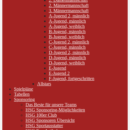
2. Damenmannschaft
2. Männermannschaft
3. Männermannschaft
A-Jugend 2, männlich
A-Jugend, männlich
A-Jugend, weiblich
B-Jugend, männlich
B-Jugend, weiblich
C-Jugend 2, männlich
C-Jugend, männlich
D-Jugend 2, männlich
D-Jugend, männlich
D-Jugend, weiblich
E-Jugend
E-Jugend 2
F-Jugend, fortgeschritten
Allstars
Spielpläne
Tabellen
Sponsoring
Das Beste für unsere Teams
HSG Sponsoring-Möglichkeiten
HSG 100er Club
HSG Sponsoren Übersicht
HSG Sportausstatter