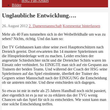
HSG Fan-Artikel
Bilder
Unglaubliche Entwicklung….
26. August 2012
2. Damenmannschaft
Kommentar hinterlassen
Mehr als 40 Fans tummelten sich in der Weibelfeldhalle um was zu
sehen? Nichts, richtig. Und das kam so:
Der TV Gelnhausen kam ohne seine zwei Haupttorschützen nach
Dreieich gereist. Dort erwarteten ihn 14 muntere Spielerinnen um
die Hinspielniederlage wett zu machen. Leider erschien der
angesetzte Schiedsrichter nicht und die Dreieicher Schiris waren im
Einsatz oder verhindert. So EINIGTE man sich auf ein Gespann aus
Trainern der beiden Teams. Und während der Coach der HSG seine
Spielerinnen auf das Spiel einstimmte, überließ der Trainer des
Gegners seiner Mannschaft nach der EINIGUNG die Entscheidung
ob sie antreten möchte. Und diese entschieden sich dagegen.
So etwas ist mir in mehr als 25 Jahren Handball noch nicht passiert,
aber eigentlich ist es ja nur so zu erklären das der TVG wenig
Chancen sah das Spiel für sich zu entscheiden. Wie sonst kann man
eine solche Entscheidung treffen.