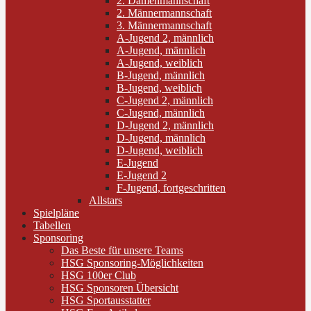
2. Damenmannschaft
2. Männermannschaft
3. Männermannschaft
A-Jugend 2, männlich
A-Jugend, männlich
A-Jugend, weiblich
B-Jugend, männlich
B-Jugend, weiblich
C-Jugend 2, männlich
C-Jugend, männlich
D-Jugend 2, männlich
D-Jugend, männlich
D-Jugend, weiblich
E-Jugend
E-Jugend 2
F-Jugend, fortgeschritten
Allstars
Spielpläne
Tabellen
Sponsoring
Das Beste für unsere Teams
HSG Sponsoring-Möglichkeiten
HSG 100er Club
HSG Sponsoren Übersicht
HSG Sportausstatter