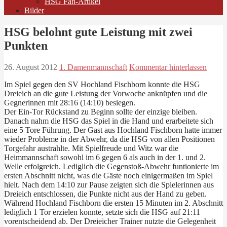
HSG Fan-Artikel
Bilder
HSG belohnt gute Leistung mit zwei
Punkten
26. August 2012
1. Damenmannschaft
Kommentar hinterlassen
Im Spiel gegen den SV Hochland Fischborn konnte die HSG
Dreieich an die gute Leistung der Vorwoche anknüpfen und die
Gegnerinnen mit 28:16 (14:10) besiegen.
Der Ein-Tor Rückstand zu Beginn sollte der einzige bleiben.
Danach nahm die HSG das Spiel in die Hand und erarbeitete sich
eine 5 Tore Führung. Der Gast aus Hochland Fischborn hatte immer
wieder Probleme in der Abwehr, da die HSG von allen Positionen
Torgefahr austrahlte. Mit Spielfreude und Witz war die
Heimmannschaft sowohl im 6 gegen 6 als auch in der 1. und 2.
Welle erfolgreich. Lediglich die Gegenstoß-Abwehr funtionierte im
ersten Abschnitt nicht, was die Gäste noch einigermaßen im Spiel
hielt. Nach dem 14:10 zur Pause zeigten sich die Spielerinnen aus
Dreieich entschlossen, die Punkte nicht aus der Hand zu geben.
Während Hochland Fischborn die ersten 15 Minuten im 2. Abschnitt
lediglich 1 Tor erzielen konnte, setzte sich die HSG auf 21:11
vorentscheidend ab. Der Dreieicher Trainer nutzte die Gelegenheit