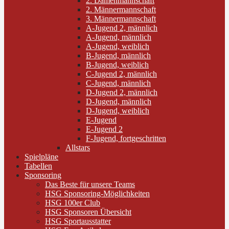
2. Damenmannschaft
2. Männermannschaft
3. Männermannschaft
A-Jugend 2, männlich
A-Jugend, männlich
A-Jugend, weiblich
B-Jugend, männlich
B-Jugend, weiblich
C-Jugend 2, männlich
C-Jugend, männlich
D-Jugend 2, männlich
D-Jugend, männlich
D-Jugend, weiblich
E-Jugend
E-Jugend 2
F-Jugend, fortgeschritten
Allstars
Spielpläne
Tabellen
Sponsoring
Das Beste für unsere Teams
HSG Sponsoring-Möglichkeiten
HSG 100er Club
HSG Sponsoren Übersicht
HSG Sportausstatter