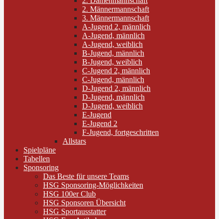
2. Damenmannschaft
2. Männermannschaft
3. Männermannschaft
A-Jugend 2, männlich
A-Jugend, männlich
A-Jugend, weiblich
B-Jugend, männlich
B-Jugend, weiblich
C-Jugend 2, männlich
C-Jugend, männlich
D-Jugend 2, männlich
D-Jugend, männlich
D-Jugend, weiblich
E-Jugend
E-Jugend 2
F-Jugend, fortgeschritten
Allstars
Spielpläne
Tabellen
Sponsoring
Das Beste für unsere Teams
HSG Sponsoring-Möglichkeiten
HSG 100er Club
HSG Sponsoren Übersicht
HSG Sportausstatter