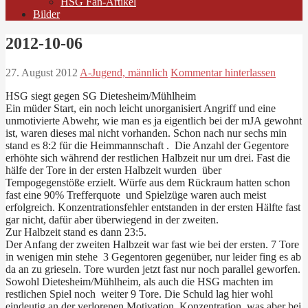
HSG Fan-Artikel
Bilder
2012-10-06
27. August 2012
A-Jugend, männlich
Kommentar hinterlassen
HSG siegt gegen SG Dietesheim/Mühlheim
Ein müder Start, ein noch leicht unorganisiert Angriff und eine
unmotivierte Abwehr, wie man es ja eigentlich bei der mJA gewohnt
ist, waren dieses mal nicht vorhanden. Schon nach nur sechs min
stand es 8:2 für die Heimmannschaft . Die Anzahl der Gegentore
erhöhte sich während der restlichen Halbzeit nur um drei. Fast die
hälfe der Tore in der ersten Halbzeit wurden über
Tempogegenstöße erzielt. Würfe aus dem Rückraum hatten schon
fast eine 90% Trefferquote und Spielzüge waren auch meist
erfolgreich. Konzentrationsfehler entstanden in der ersten Hälfte fast
gar nicht, dafür aber überwiegend in der zweiten.
Zur Halbzeit stand es dann 23:5.
Der Anfang der zweiten Halbzeit war fast wie bei der ersten. 7 Tore
in wenigen min stehe 3 Gegentoren gegenüber, nur leider fing es ab
da an zu grieseln. Tore wurden jetzt fast nur noch parallel geworfen.
Sowohl Dietesheim/Mühlheim, als auch die HSG machten im
restlichen Spiel noch weiter 9 Tore. Die Schuld lag hier wohl
eindeutig an der verlorenen Motivation, Konzentration, was aber bei