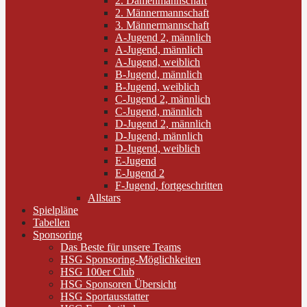
2. Damenmannschaft
2. Männermannschaft
3. Männermannschaft
A-Jugend 2, männlich
A-Jugend, männlich
A-Jugend, weiblich
B-Jugend, männlich
B-Jugend, weiblich
C-Jugend 2, männlich
C-Jugend, männlich
D-Jugend 2, männlich
D-Jugend, männlich
D-Jugend, weiblich
E-Jugend
E-Jugend 2
F-Jugend, fortgeschritten
Allstars
Spielpläne
Tabellen
Sponsoring
Das Beste für unsere Teams
HSG Sponsoring-Möglichkeiten
HSG 100er Club
HSG Sponsoren Übersicht
HSG Sportausstatter