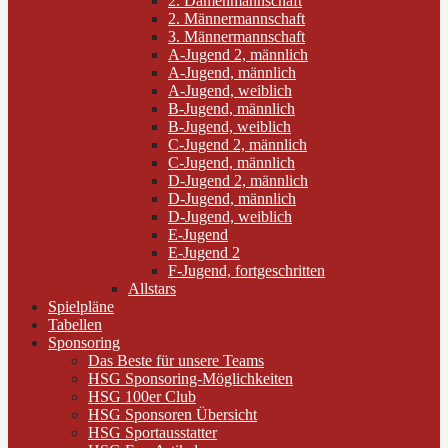
2. Damenmannschaft
2. Männermannschaft
3. Männermannschaft
A-Jugend 2, männlich
A-Jugend, männlich
A-Jugend, weiblich
B-Jugend, männlich
B-Jugend, weiblich
C-Jugend 2, männlich
C-Jugend, männlich
D-Jugend 2, männlich
D-Jugend, männlich
D-Jugend, weiblich
E-Jugend
E-Jugend 2
F-Jugend, fortgeschritten
Allstars
Spielpläne
Tabellen
Sponsoring
Das Beste für unsere Teams
HSG Sponsoring-Möglichkeiten
HSG 100er Club
HSG Sponsoren Übersicht
HSG Sportausstatter