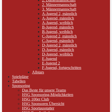
2. Damenmannschaft
2. Männermannschaft
3. Männermannschaft
A-Jugend 2, männlich
A-Jugend, männlich
A-Jugend, weiblich
B-Jugend, männlich
B-Jugend, weiblich
C-Jugend 2, männlich
C-Jugend, männlich
D-Jugend 2, männlich
D-Jugend, männlich
D-Jugend, weiblich
E-Jugend
E-Jugend 2
F-Jugend, fortgeschritten
Allstars
Spielpläne
Tabellen
Sponsoring
Das Beste für unsere Teams
HSG Sponsoring-Möglichkeiten
HSG 100er Club
HSG Sponsoren Übersicht
HSG Sportausstatter