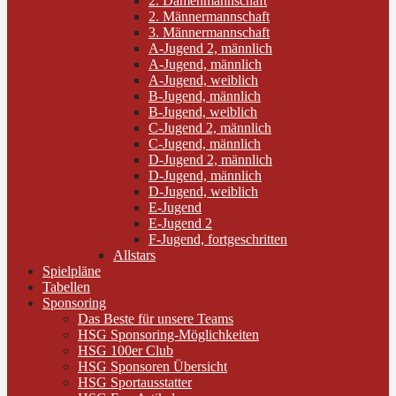
2. Damenmannschaft
2. Männermannschaft
3. Männermannschaft
A-Jugend 2, männlich
A-Jugend, männlich
A-Jugend, weiblich
B-Jugend, männlich
B-Jugend, weiblich
C-Jugend 2, männlich
C-Jugend, männlich
D-Jugend 2, männlich
D-Jugend, männlich
D-Jugend, weiblich
E-Jugend
E-Jugend 2
F-Jugend, fortgeschritten
Allstars
Spielpläne
Tabellen
Sponsoring
Das Beste für unsere Teams
HSG Sponsoring-Möglichkeiten
HSG 100er Club
HSG Sponsoren Übersicht
HSG Sportausstatter