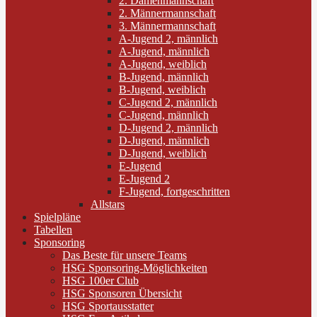
2. Damenmannschaft
2. Männermannschaft
3. Männermannschaft
A-Jugend 2, männlich
A-Jugend, männlich
A-Jugend, weiblich
B-Jugend, männlich
B-Jugend, weiblich
C-Jugend 2, männlich
C-Jugend, männlich
D-Jugend 2, männlich
D-Jugend, männlich
D-Jugend, weiblich
E-Jugend
E-Jugend 2
F-Jugend, fortgeschritten
Allstars
Spielpläne
Tabellen
Sponsoring
Das Beste für unsere Teams
HSG Sponsoring-Möglichkeiten
HSG 100er Club
HSG Sponsoren Übersicht
HSG Sportausstatter