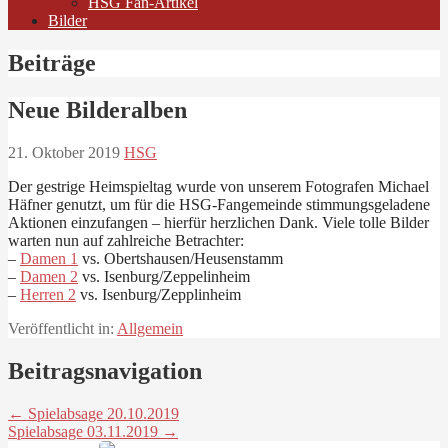
HSG Fan-Artikel
Bilder
Beiträge
Neue Bilderalben
21. Oktober 2019
HSG
Der gestrige Heimspieltag wurde von unserem Fotografen Michael
Häfner genutzt, um für die HSG-Fangemeinde stimmungsgeladene
Aktionen einzufangen – hierfür herzlichen Dank. Viele tolle Bilder
warten nun auf zahlreiche Betrachter:
–
Damen 1
vs. Obertshausen/Heusenstamm
–
Damen 2
vs. Isenburg/Zeppelinheim
–
Herren 2
vs. Isenburg/Zepplinheim
Veröffentlicht in:
Allgemein
Beitragsnavigation
← Spielabsage 20.10.2019
Spielabsage 03.11.2019 →