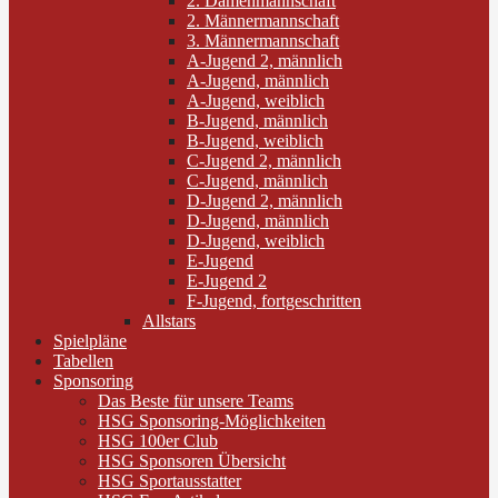
2. Damenmannschaft
2. Männermannschaft
3. Männermannschaft
A-Jugend 2, männlich
A-Jugend, männlich
A-Jugend, weiblich
B-Jugend, männlich
B-Jugend, weiblich
C-Jugend 2, männlich
C-Jugend, männlich
D-Jugend 2, männlich
D-Jugend, männlich
D-Jugend, weiblich
E-Jugend
E-Jugend 2
F-Jugend, fortgeschritten
Allstars
Spielpläne
Tabellen
Sponsoring
Das Beste für unsere Teams
HSG Sponsoring-Möglichkeiten
HSG 100er Club
HSG Sponsoren Übersicht
HSG Sportausstatter