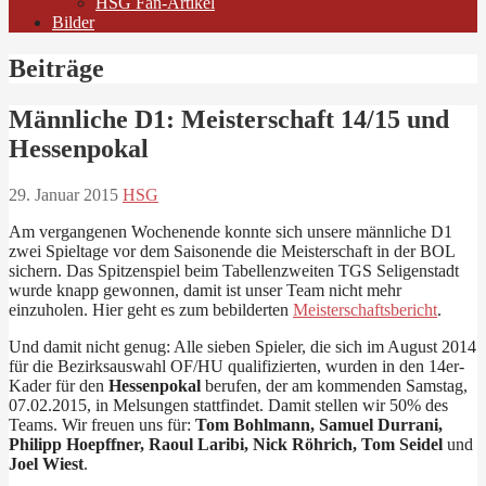
HSG Fan-Artikel
Bilder
Beiträge
Männliche D1: Meisterschaft 14/15 und
Hessenpokal
29. Januar 2015
HSG
Am vergangenen Wochenende konnte sich unsere männliche D1
zwei Spieltage vor dem Saisonende die Meisterschaft in der BOL
sichern. Das Spitzenspiel beim Tabellenzweiten TGS Seligenstadt
wurde knapp gewonnen, damit ist unser Team nicht mehr
einzuholen. Hier geht es zum bebilderten
Meisterschaftsbericht
.
Und damit nicht genug: Alle sieben Spieler, die sich im August 2014
für die Bezirksauswahl OF/HU qualifizierten, wurden in den 14er-
Kader für den
Hessenpokal
berufen, der am kommenden Samstag,
07.02.2015, in Melsungen stattfindet. Damit stellen wir 50% des
Teams. Wir freuen uns für:
Tom Bohlmann, Samuel Durrani,
Philipp Hoepffner, Raoul Laribi, Nick Röhrich, Tom Seidel
und
Joel Wiest
.