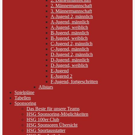
2. Damenmannschaft
2. Männermannschaft
3. Männermannschaft
A-Jugend 2, männlich
A-Jugend, männlich
A-Jugend, weiblich
B-Jugend, männlich
B-Jugend, weiblich
C-Jugend 2, männlich
C-Jugend, männlich
D-Jugend 2, männlich
D-Jugend, männlich
D-Jugend, weiblich
E-Jugend
E-Jugend 2
F-Jugend, fortgeschritten
Allstars
Spielpläne
Tabellen
Sponsoring
Das Beste für unsere Teams
HSG Sponsoring-Möglichkeiten
HSG 100er Club
HSG Sponsoren Übersicht
HSG Sportausstatter