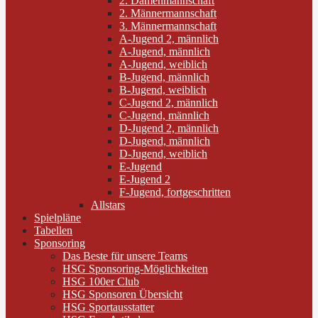
2. Damenmannschaft
2. Männermannschaft
3. Männermannschaft
A-Jugend 2, männlich
A-Jugend, männlich
A-Jugend, weiblich
B-Jugend, männlich
B-Jugend, weiblich
C-Jugend 2, männlich
C-Jugend, männlich
D-Jugend 2, männlich
D-Jugend, männlich
D-Jugend, weiblich
E-Jugend
E-Jugend 2
F-Jugend, fortgeschritten
Allstars
Spielpläne
Tabellen
Sponsoring
Das Beste für unsere Teams
HSG Sponsoring-Möglichkeiten
HSG 100er Club
HSG Sponsoren Übersicht
HSG Sportausstatter