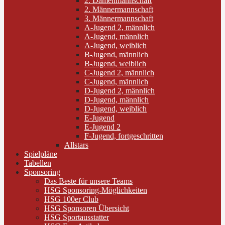
2. Damenmannschaft
2. Männermannschaft
3. Männermannschaft
A-Jugend 2, männlich
A-Jugend, männlich
A-Jugend, weiblich
B-Jugend, männlich
B-Jugend, weiblich
C-Jugend 2, männlich
C-Jugend, männlich
D-Jugend 2, männlich
D-Jugend, männlich
D-Jugend, weiblich
E-Jugend
E-Jugend 2
F-Jugend, fortgeschritten
Allstars
Spielpläne
Tabellen
Sponsoring
Das Beste für unsere Teams
HSG Sponsoring-Möglichkeiten
HSG 100er Club
HSG Sponsoren Übersicht
HSG Sportausstatter